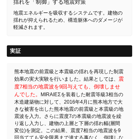
揺れを「制御」する地震対策
地震エネルギーを吸収するシステムです。建物の
揺れが抑えられるため、構造躯体へのダメージが
軽減されます。
実証
熊本地震の前震級と本震級の揺れを再現した制震
震
効果の実大実験を行いました。結果としては、
度7相当の地震波を9回与えても、倒壊しませ
んでした。
MIRAIEΣを装着した耐震等級3相当の
木造建築物に対して、2016年4月に熊本地方で大
きな被害を出した熊本地震の前震級と本震級の地
震波を入力。さらに震度7の本震級の地震波を繰
り返し入力し、建物の上層と下層の揺れ幅(層間
変位)を測定。この結果、震度7相当の地震波を9
回当てても安全限界まで達する事なく、倒壊しな