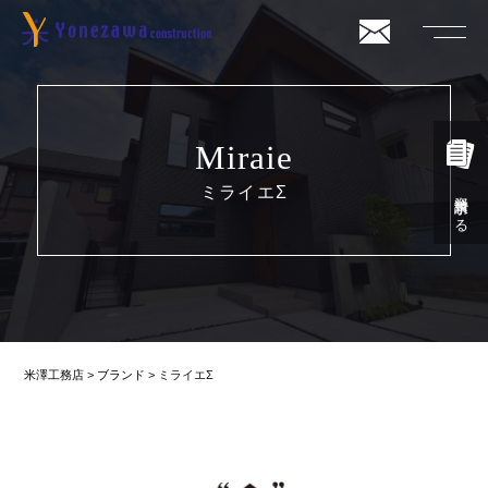
Miraie
ミライエΣ
資料請求する
米澤工務店
>
ブランド
>
ミライエΣ