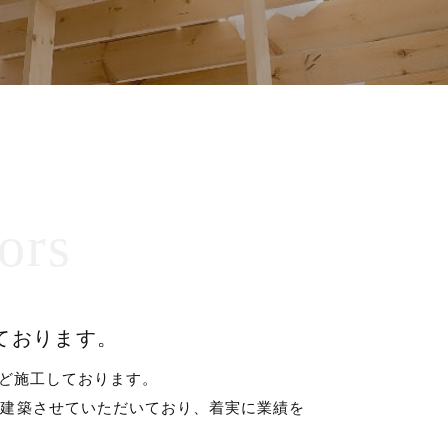
ors
ております。
ほど施工しております。
を建築させていただいており、着実に業績を