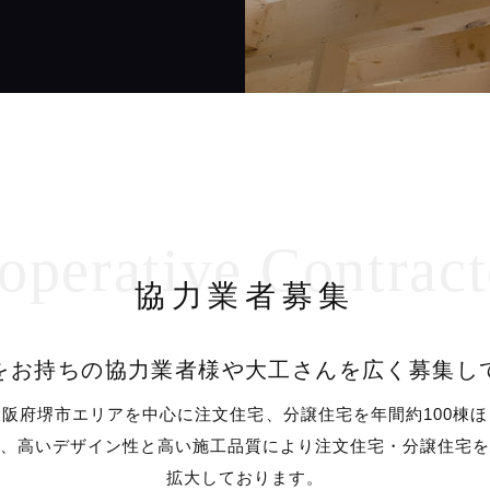
operative Contract
協力業者募集
をお持ちの協力業者様や大工さんを広く募集し
阪府堺市エリアを中心に注文住宅、分譲住宅を年間約100棟
、高いデザイン性と高い施工品質により注文住宅・分譲住宅
拡大しております。