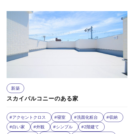
新築
スカイバルコニーのある家
アクセントクロス
寝室
洗面化粧台
収納
白い家
外観
シンプル
2階建て