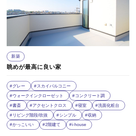
新築
眺めが最高に良い家
グレー
スカイバルコニー
ウォークインクローゼット
コンクリート調
書斎
アクセントクロス
寝室
洗面化粧台
リビング階段/吹抜
シンプル
収納
かっこいい
2階建て
i-house