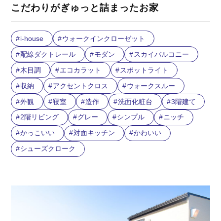
こだわりがぎゅっと詰まったお家
i-house
ウォークインクローゼット
配線ダクトレール
モダン
スカイバルコニー
木目調
エコカラット
スポットライト
収納
アクセントクロス
ウォークスルー
外観
寝室
造作
洗面化粧台
3階建て
2階リビング
グレー
シンプル
ニッチ
かっこいい
対面キッチン
かわいい
シューズクローク