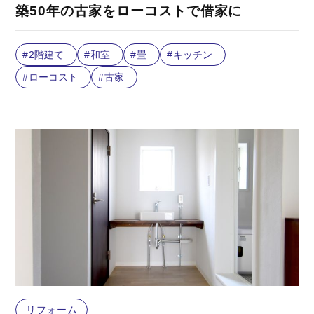
築50年の古家をローコストで借家に
2階建て
和室
畳
キッチン
ローコスト
古家
リフォーム