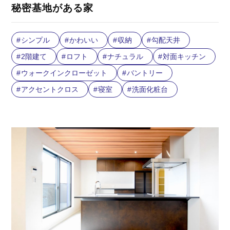
秘密基地がある家
シンプル
かわいい
収納
勾配天井
2階建て
ロフト
ナチュラル
対面キッチン
ウォークインクローゼット
バントリー
アクセントクロス
寝室
洗面化粧台