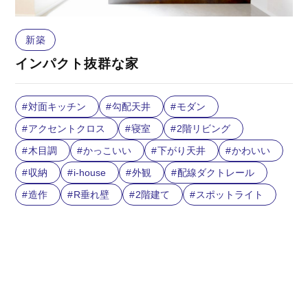
新築
インパクト抜群な家
対面キッチン
勾配天井
モダン
アクセントクロス
寝室
2階リビング
木目調
かっこいい
下がり天井
かわいい
収納
i-house
外観
配線ダクトレール
造作
R垂れ壁
2階建て
スポットライト