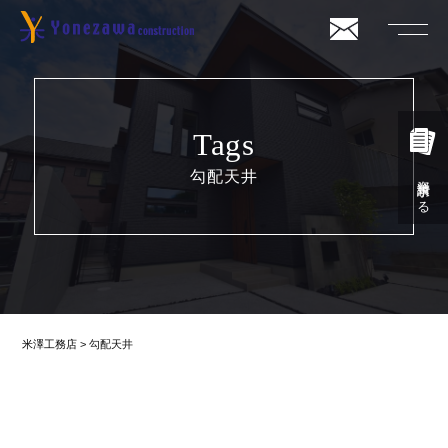
Tags
勾配天井
資料請求する
米澤工務店
>
勾配天井