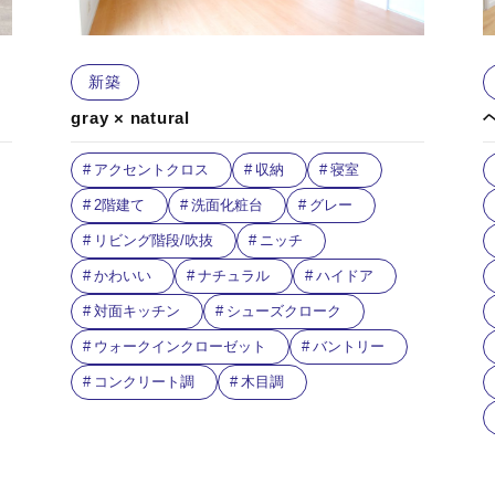
新築
gray × natural
アクセントクロス
収納
寝室
2階建て
洗面化粧台
グレー
リビング階段/吹抜
ニッチ
かわいい
ナチュラル
ハイドア
対面キッチン
シューズクローク
ウォークインクローゼット
バントリー
コンクリート調
木目調