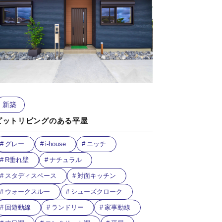
新築
ピットリビングのある平屋
グレー
i-house
ニッチ
R垂れ壁
ナチュラル
スタディスペース
対面キッチン
ウォークスルー
シューズクローク
回遊動線
ランドリー
家事動線