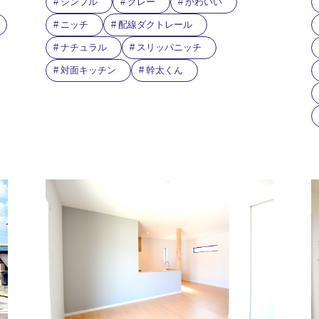
シンプル
グレー
かわいい
ニッチ
配線ダクトレール
ナチュラル
スリッパニッチ
対面キッチン
幹太くん