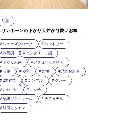
新築
ヘリンボーンの下がり天井が可愛いお家
シューズクローク
バントリー
木目調
コンクリート調
下がり天井
アクセントクロス
収納
寝室
外観
洗面化粧台
2階建て
シンプル
グレー
かわいい
ニッチ
配線ダクトレール
ナチュラル
対面キッチン