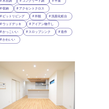
木目調
コンクリート調
平屋
収納
アクセントクロス
ピットリビング
外観
洗面化粧台
ウッドデッキ
アイアン物干し
かっこいい
スロップシンク
造作
かわいい