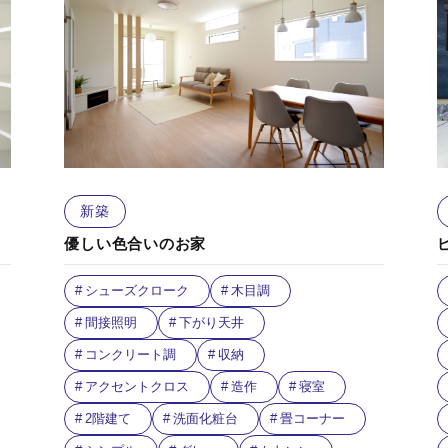
新築
優しい色合いのお家
シューズクローク
木目調
間接照明
下がり天井
コンクリート調
収納
アクセントクロス
造作
寝室
2階建て
洗面化粧台
畳コーナー