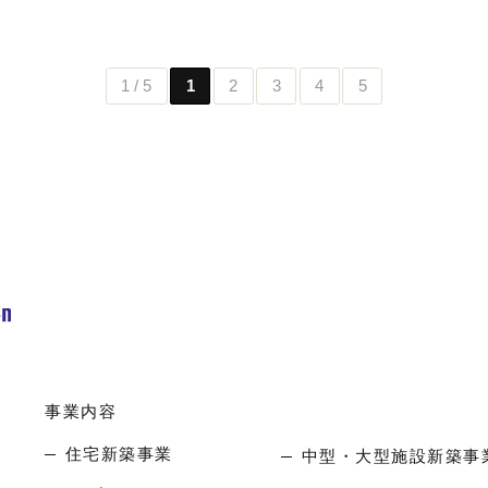
1 / 5
1
2
3
4
5
事業内容
住宅新築事業
中型・大型施設新築事