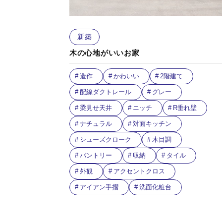
新築
木の心地がいいお家
造作
かわいい
2階建て
配線ダクトレール
グレー
梁見せ天井
ニッチ
R垂れ壁
ナチュラル
対面キッチン
シューズクローク
木目調
バントリー
収納
タイル
外観
アクセントクロス
アイアン手摺
洗面化粧台