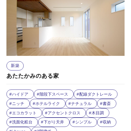
新築
あたたかみのある家
ハイドア
階段下スペース
配線ダクトレール
ニッチ
ホテルライク
ナチュラル
書斎
エコカラット
アクセントクロス
木目調
洗面化粧台
下がり天井
シンプル
収納