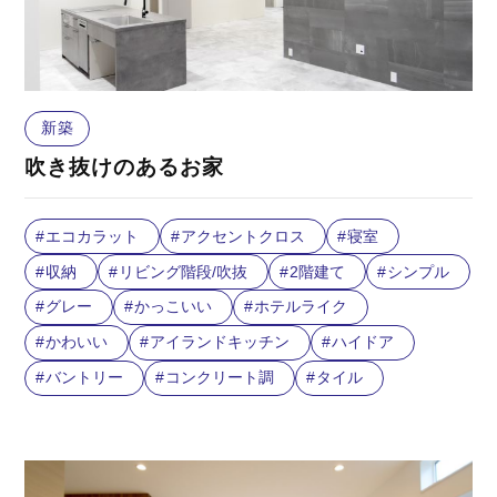
新築
吹き抜けのあるお家
エコカラット
アクセントクロス
寝室
収納
リビング階段/吹抜
2階建て
シンプル
グレー
かっこいい
ホテルライク
かわいい
アイランドキッチン
ハイドア
バントリー
コンクリート調
タイル