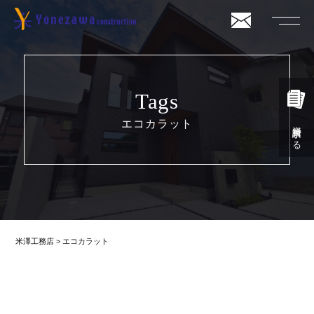
Tags
エコカラット
資料請求する
米澤工務店
>
エコカラット