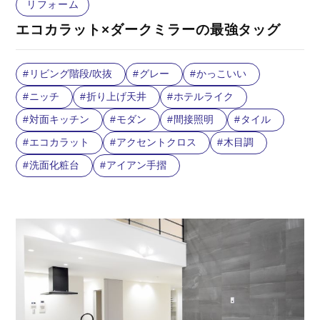
リフォーム
エコカラット×ダークミラーの最強タッグ
リビング階段/吹抜
グレー
かっこいい
ニッチ
折り上げ天井
ホテルライク
対面キッチン
モダン
間接照明
タイル
エコカラット
アクセントクロス
木目調
洗面化粧台
アイアン手摺