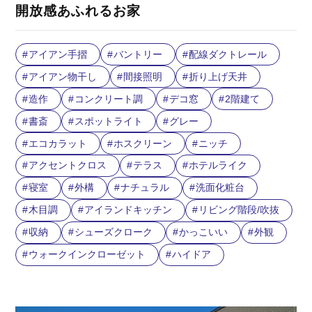
開放感あふれるお家
アイアン手摺
バントリー
配線ダクトレール
アイアン物干し
間接照明
折り上げ天井
造作
コンクリート調
デコ窓
2階建て
書斎
スポットライト
グレー
エコカラット
ホスクリーン
ニッチ
アクセントクロス
テラス
ホテルライク
寝室
外構
ナチュラル
洗面化粧台
木目調
アイランドキッチン
リビング階段/吹抜
収納
シューズクローク
かっこいい
外観
ウォークインクローゼット
ハイドア