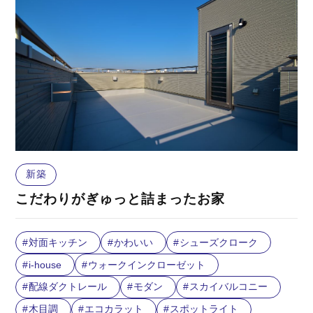
新築
こだわりがぎゅっと詰まったお家
対面キッチン
かわいい
シューズクローク
i-house
ウォークインクローゼット
配線ダクトレール
モダン
スカイバルコニー
木目調
エコカラット
スポットライト