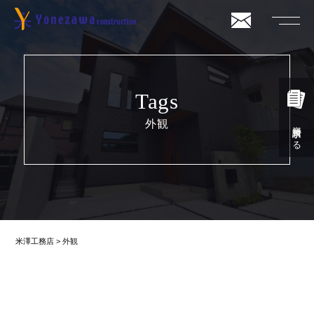
Tags
外観
資料請求する
米澤工務店
>
外観