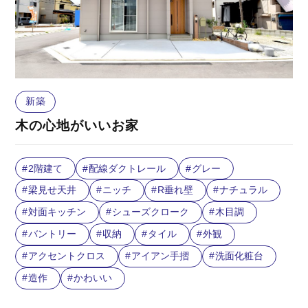
新築
木の心地がいいお家
2階建て
配線ダクトレール
グレー
梁見せ天井
ニッチ
R垂れ壁
ナチュラル
対面キッチン
シューズクローク
木目調
バントリー
収納
タイル
外観
アクセントクロス
アイアン手摺
洗面化粧台
造作
かわいい