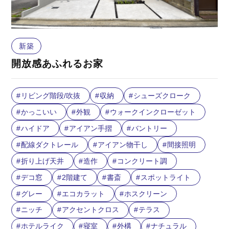
新築
開放感あふれるお家
リビング階段/吹抜
収納
シューズクローク
かっこいい
外観
ウォークインクローゼット
ハイドア
アイアン手摺
バントリー
配線ダクトレール
アイアン物干し
間接照明
折り上げ天井
造作
コンクリート調
デコ窓
2階建て
書斎
スポットライト
グレー
エコカラット
ホスクリーン
ニッチ
アクセントクロス
テラス
ホテルライク
寝室
外構
ナチュラル