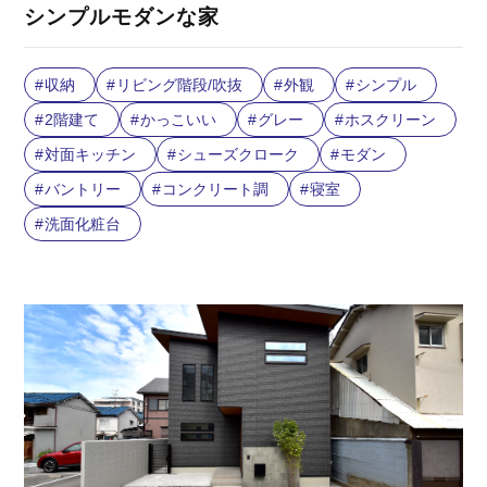
シンプルモダンな家
収納
リビング階段/吹抜
外観
シンプル
2階建て
かっこいい
グレー
ホスクリーン
対面キッチン
シューズクローク
モダン
バントリー
コンクリート調
寝室
洗面化粧台