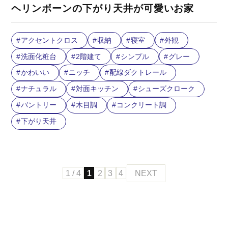
ヘリンボーンの下がり天井が可愛いお家
アクセントクロス
収納
寝室
外観
洗面化粧台
2階建て
シンプル
グレー
かわいい
ニッチ
配線ダクトレール
ナチュラル
対面キッチン
シューズクローク
バントリー
木目調
コンクリート調
下がり天井
1 / 4
1
2
3
4
NEXT