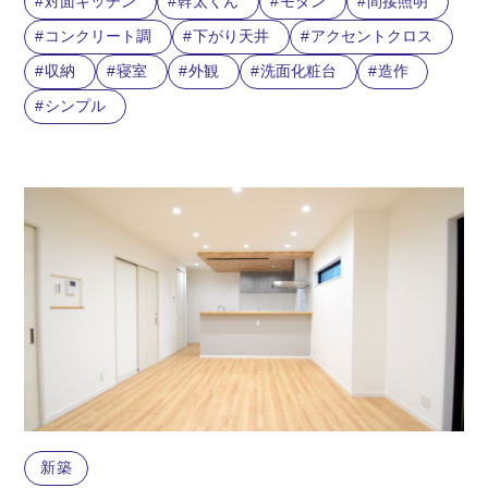
対面キッチン
幹太くん
モダン
間接照明
コンクリート調
下がり天井
アクセントクロス
収納
寝室
外観
洗面化粧台
造作
シンプル
新築