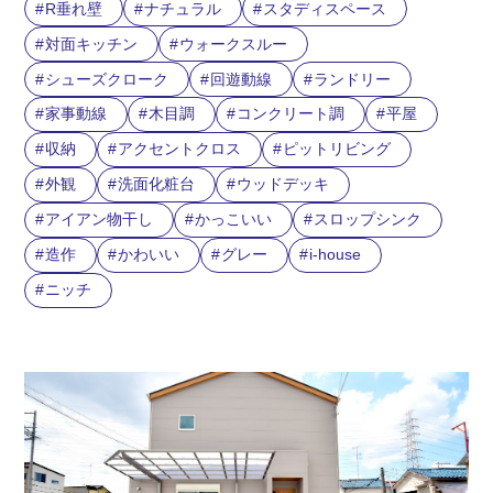
R垂れ壁
ナチュラル
スタディスペース
対面キッチン
ウォークスルー
シューズクローク
回遊動線
ランドリー
家事動線
木目調
コンクリート調
平屋
収納
アクセントクロス
ピットリビング
外観
洗面化粧台
ウッドデッキ
アイアン物干し
かっこいい
スロップシンク
造作
かわいい
グレー
i-house
ニッチ