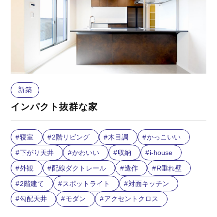
新築
インパクト抜群な家
寝室
2階リビング
木目調
かっこいい
下がり天井
かわいい
収納
i-house
外観
配線ダクトレール
造作
R垂れ壁
2階建て
スポットライト
対面キッチン
勾配天井
モダン
アクセントクロス