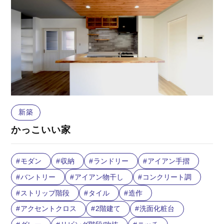
新築
かっこいい家
モダン
収納
ランドリー
アイアン手摺
バントリー
アイアン物干し
コンクリート調
ストリップ階段
タイル
造作
アクセントクロス
2階建て
洗面化粧台