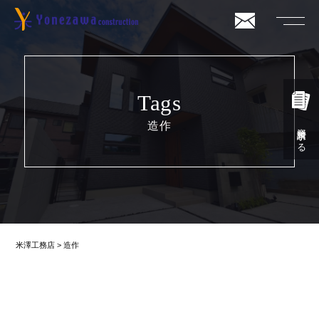
Tags
造作
資料請求する
米澤工務店
>
造作