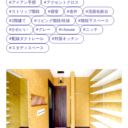
アイアン手摺
アクセントクロス
ストリップ階段
寝室
造作
洗面化粧台
2階建て
リビング階段/吹抜
階段下スペース
かわいい
グレー
i-house
ニッチ
配線ダクトレール
対面キッチン
スタディスペース