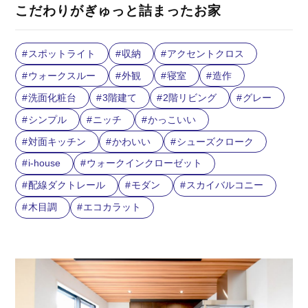
こだわりがぎゅっと詰まったお家
スポットライト
収納
アクセントクロス
ウォークスルー
外観
寝室
造作
洗面化粧台
3階建て
2階リビング
グレー
シンプル
ニッチ
かっこいい
対面キッチン
かわいい
シューズクローク
i-house
ウォークインクローゼット
配線ダクトレール
モダン
スカイバルコニー
木目調
エコカラット