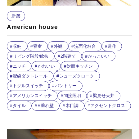
新築
American house
収納
寝室
外観
洗面化粧台
造作
リビング階段/吹抜
2階建て
かっこいい
ニッチ
かわいい
対面キッチン
配線ダクトレール
シューズクローク
トグルスイッチ
バントリー
アメリカンスイッチ
間接照明
梁見せ天井
タイル
R垂れ壁
木目調
アクセントクロス