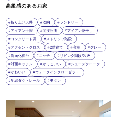
高級感のあるお家
折り上げ天井
収納
ランドリー
アイアン手摺
間接照明
アイアン物干し
コンクリート調
ストリップ階段
アクセントクロス
2階建て
寝室
グレー
洗面化粧台
ニッチ
リビング階段/吹抜
対面キッチン
かっこいい
シューズクローク
かわいい
ウォークインクローゼット
配線ダクトレール
モダン