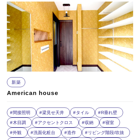
新築
American house
間接照明
梁見せ天井
タイル
R垂れ壁
木目調
アクセントクロス
収納
寝室
外観
洗面化粧台
造作
リビング階段/吹抜