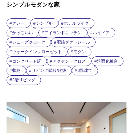
シンプルモダンな家
グレー
シンプル
ホテルライク
かっこいい
アイランドキッチン
ハイドア
シューズクローク
配線ダクトレール
ウォークインクローゼット
モダン
コンクリート調
アクセントクロス
洗面化粧台
収納
リビング階段/吹抜
3階建て
2階リビング