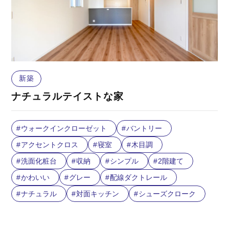
新築
ナチュラルテイストな家
ウォークインクローゼット
バントリー
アクセントクロス
寝室
木目調
洗面化粧台
収納
シンプル
2階建て
かわいい
グレー
配線ダクトレール
ナチュラル
対面キッチン
シューズクローク