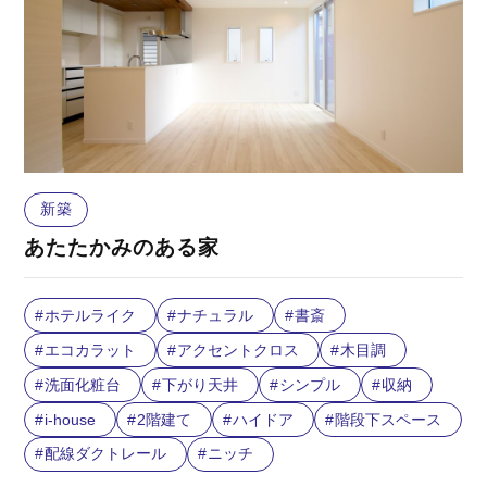
新築
あたたかみのある家
ホテルライク
ナチュラル
書斎
エコカラット
アクセントクロス
木目調
洗面化粧台
下がり天井
シンプル
収納
i-house
2階建て
ハイドア
階段下スペース
配線ダクトレール
ニッチ