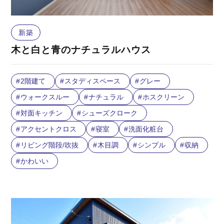
新築
木と白と青のナチュラルハウス
2階建て
スタディスペース
グレー
ウォークスルー
ナチュラル
ホスクリーン
対面キッチン
シューズクローク
アクセントクロス
寝室
洗面化粧台
リビング階段/吹抜
木目調
シンプル
収納
かわいい