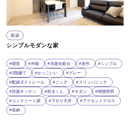
新築
シンプルモダンな家
寝室
外観
洗面化粧台
造作
シンプル
2階建て
かっこいい
グレー
配線ダクトレール
ニッチ
スリッパニッチ
対面キッチン
幹太くん
モダン
間接照明
コンクリート調
下がり天井
アクセントクロス
収納