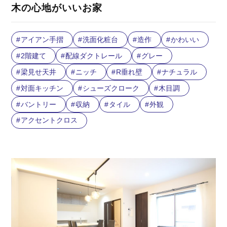
木の心地がいいお家
アイアン手摺
洗面化粧台
造作
かわいい
2階建て
配線ダクトレール
グレー
梁見せ天井
ニッチ
R垂れ壁
ナチュラル
対面キッチン
シューズクローク
木目調
バントリー
収納
タイル
外観
アクセントクロス