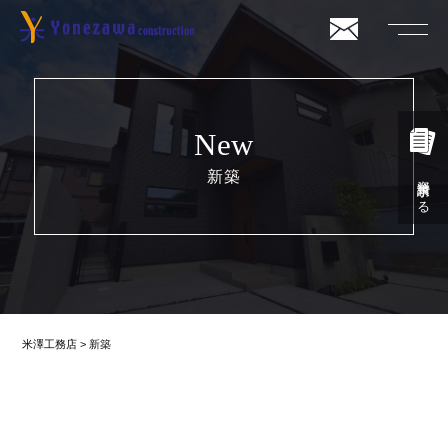
New
新築
資料請求する
米澤工務店
>
新築