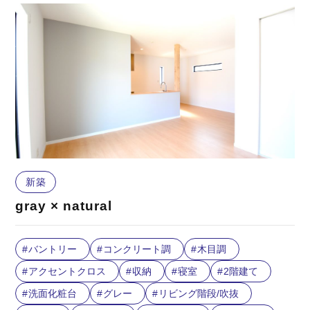
新築
gray × natural
バントリー
コンクリート調
木目調
アクセントクロス
収納
寝室
2階建て
洗面化粧台
グレー
リビング階段/吹抜