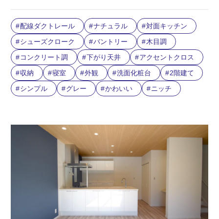
配線ダクトレール
ナチュラル
対面キッチン
シューズクローク
バントリー
木目調
コンクリート調
下がり天井
アクセントクロス
収納
寝室
外観
洗面化粧台
2階建て
シンプル
グレー
かわいい
ニッチ