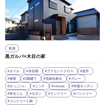
新築
黒ガルバ×木目の家
タイル
木目調
アクセントクロス
造作
寝室
2階建て
洗面化粧台
グレー
かっこいい
ニッチ
i-house
対面キッチン
幹太くん
モダン
ランドリー
バントリー
コンクリート調