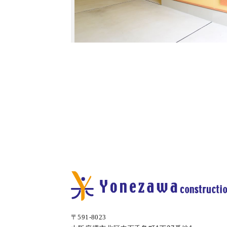
〒591-8023