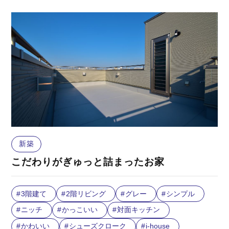
新築
こだわりがぎゅっと詰まったお家
3階建て
2階リビング
グレー
シンプル
ニッチ
かっこいい
対面キッチン
かわいい
シューズクローク
i-house