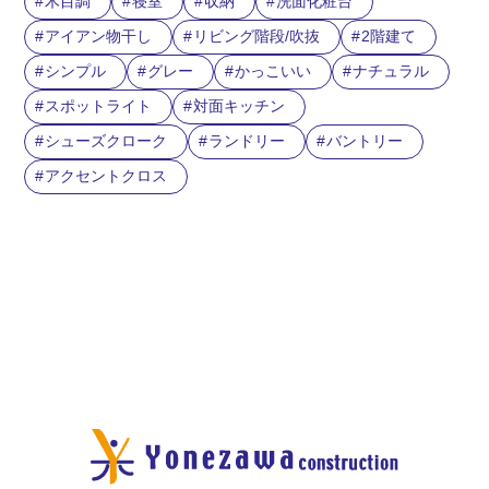
木目調
寝室
収納
洗面化粧台
アイアン物干し
リビング階段/吹抜
2階建て
シンプル
グレー
かっこいい
ナチュラル
スポットライト
対面キッチン
シューズクローク
ランドリー
バントリー
アクセントクロス