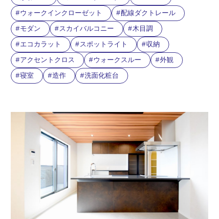
ウォークインクローゼット
配線ダクトレール
モダン
スカイバルコニー
木目調
エコカラット
スポットライト
収納
アクセントクロス
ウォークスルー
外観
寝室
造作
洗面化粧台