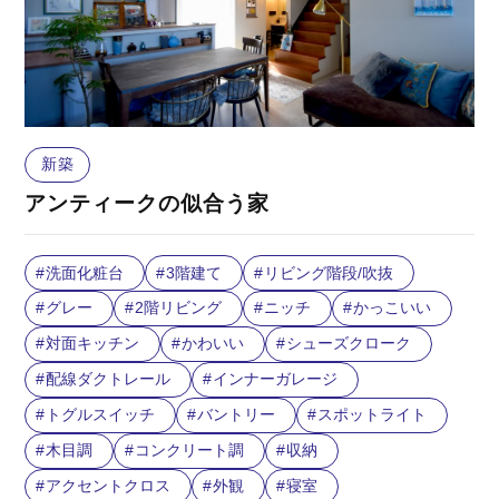
新築
アンティークの似合う家
洗面化粧台
3階建て
リビング階段/吹抜
グレー
2階リビング
ニッチ
かっこいい
対面キッチン
かわいい
シューズクローク
配線ダクトレール
インナーガレージ
トグルスイッチ
バントリー
スポットライト
木目調
コンクリート調
収納
アクセントクロス
外観
寝室