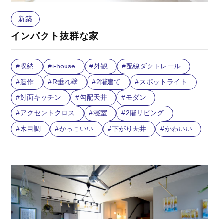
新築
インパクト抜群な家
収納
i-house
外観
配線ダクトレール
造作
R垂れ壁
2階建て
スポットライト
対面キッチン
勾配天井
モダン
アクセントクロス
寝室
2階リビング
木目調
かっこいい
下がり天井
かわいい