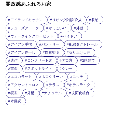
開放感あふれるお家
アイランドキッチン
リビング階段/吹抜
収納
シューズクローク
かっこいい
外観
ウォークインクローゼット
ハイドア
アイアン手摺
バントリー
配線ダクトレール
アイアン物干し
間接照明
折り上げ天井
造作
コンクリート調
デコ窓
2階建て
書斎
スポットライト
グレー
エコカラット
ホスクリーン
ニッチ
アクセントクロス
テラス
ホテルライク
寝室
外構
ナチュラル
洗面化粧台
木目調