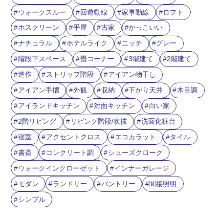
ウォークスルー
回遊動線
家事動線
ロフト
ホスクリーン
平屋
古家
かっこいい
ナチュラル
ホテルライク
ニッチ
グレー
階段下スペース
畳コーナー
3階建て
2階建て
造作
ストリップ階段
アイアン物干し
アイアン手摺
外観
収納
下がり天井
木目調
アイランドキッチン
対面キッチン
白い家
2階リビング
リビング階段/吹抜
洗面化粧台
寝室
アクセントクロス
エコカラット
タイル
書斎
コンクリート調
シューズクローク
ウォークインクローゼット
インナーガレージ
モダン
ランドリー
バントリー
間接照明
シンプル