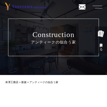
Construction
アンティークの似合う家
資料請求する
米澤工務店
>
新築
>
アンティークの似合う家