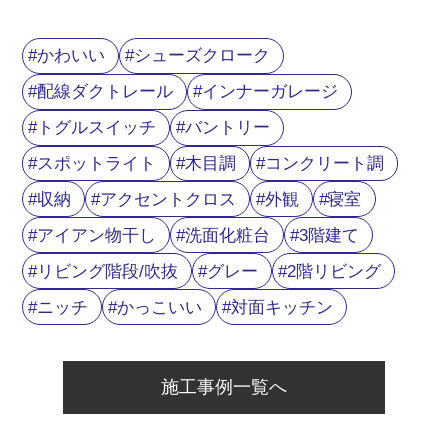
かわいい
シューズクローク
配線ダクトレール
インナーガレージ
トグルスイッチ
バントリー
スポットライト
木目調
コンクリート調
収納
アクセントクロス
外観
寝室
アイアン物干し
洗面化粧台
3階建て
リビング階段/吹抜
グレー
2階リビング
ニッチ
かっこいい
対面キッチン
施工事例一覧へ