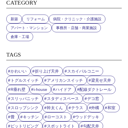
CATEGORY
新築
リフォーム
病院・クリニック・介護施設
アパート・マンション
事務所・店舗・商業施設
倉庫・工場
TAGS
かわいい
折り上げ天井
スカイバルコニー
トグルスイッチ
アメリカンスイッチ
梁見せ天井
R垂れ壁
i-house
ハイドア
配線ダクトレール
スリッパニッチ
スタディスペース
デコ窓
スロップシンク
幹太くん
テラス
外構
和室
畳
キッチン
ローコスト
ウッドデッキ
ピットリビング
スポットライト
勾配天井