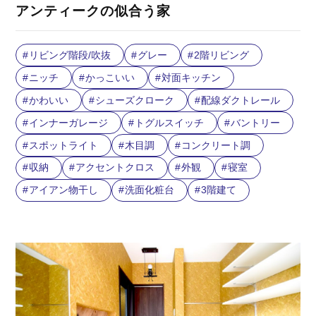
アンティークの似合う家
リビング階段/吹抜
グレー
2階リビング
ニッチ
かっこいい
対面キッチン
かわいい
シューズクローク
配線ダクトレール
インナーガレージ
トグルスイッチ
バントリー
スポットライト
木目調
コンクリート調
収納
アクセントクロス
外観
寝室
アイアン物干し
洗面化粧台
3階建て