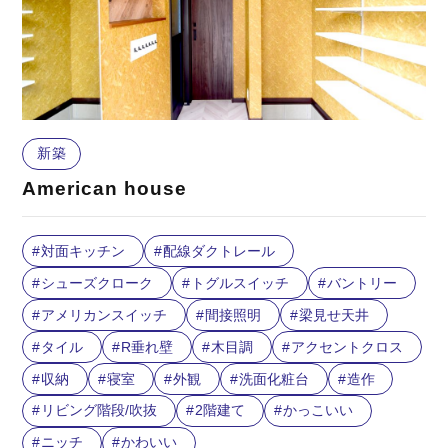
新築
American house
対面キッチン
配線ダクトレール
シューズクローク
トグルスイッチ
バントリー
アメリカンスイッチ
間接照明
梁見せ天井
タイル
R垂れ壁
木目調
アクセントクロス
収納
寝室
外観
洗面化粧台
造作
リビング階段/吹抜
2階建て
かっこいい
ニッチ
かわいい