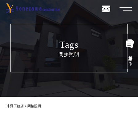
Tags
間接照明
資料請求する
米澤工務店
>
間接照明