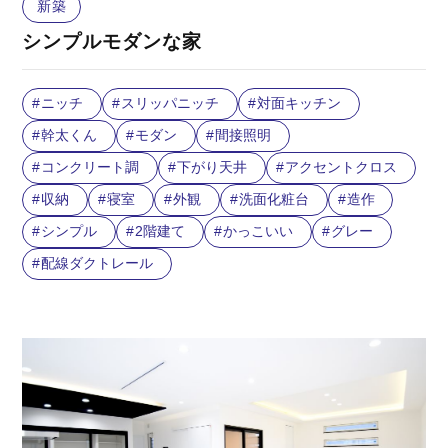
新築
シンプルモダンな家
ニッチ
スリッパニッチ
対面キッチン
幹太くん
モダン
間接照明
コンクリート調
下がり天井
アクセントクロス
収納
寝室
外観
洗面化粧台
造作
シンプル
2階建て
かっこいい
グレー
配線ダクトレール