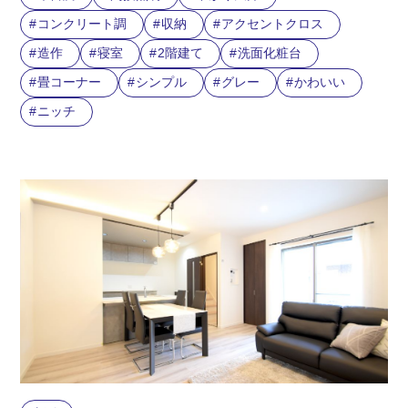
コンクリート調
収納
アクセントクロス
造作
寝室
2階建て
洗面化粧台
畳コーナー
シンプル
グレー
かわいい
ニッチ