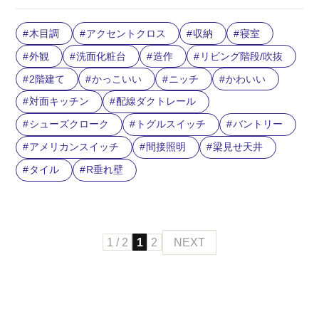
木目調
アクセントクロス
収納
寝室
外観
洗面化粧台
造作
リビング階段/吹抜
2階建て
かっこいい
ニッチ
かわいい
対面キッチン
配線ダクトレール
シューズクローク
トグルスイッチ
バントリー
アメリカンスイッチ
間接照明
梁見せ天井
タイル
R垂れ壁
1 / 2
1
2
NEXT