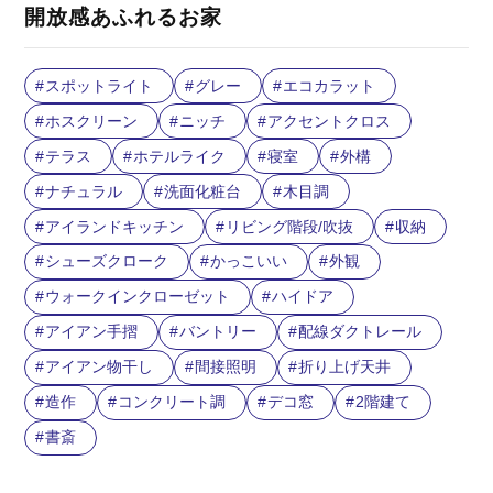
開放感あふれるお家
スポットライト
グレー
エコカラット
ホスクリーン
ニッチ
アクセントクロス
テラス
ホテルライク
寝室
外構
ナチュラル
洗面化粧台
木目調
アイランドキッチン
リビング階段/吹抜
収納
シューズクローク
かっこいい
外観
ウォークインクローゼット
ハイドア
アイアン手摺
バントリー
配線ダクトレール
アイアン物干し
間接照明
折り上げ天井
造作
コンクリート調
デコ窓
2階建て
書斎