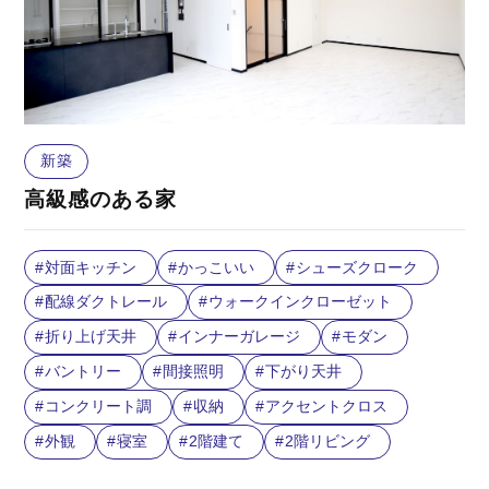
新築
高級感のある家
対面キッチン
かっこいい
シューズクローク
配線ダクトレール
ウォークインクローゼット
折り上げ天井
インナーガレージ
モダン
バントリー
間接照明
下がり天井
コンクリート調
収納
アクセントクロス
外観
寝室
2階建て
2階リビング