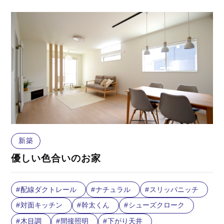
新築
優しい色合いのお家
配線ダクトレール
ナチュラル
スリッパニッチ
対面キッチン
幹太くん
シューズクローク
木目調
間接照明
下がり天井