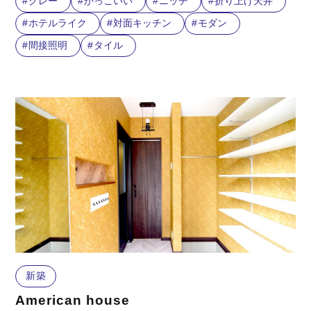
グレー
かっこいい
ニッチ
折り上げ天井
ホテルライク
対面キッチン
モダン
間接照明
タイル
新築
American house