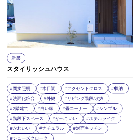
新築
スタイリッシュハウス
間接照明
木目調
アクセントクロス
収納
洗面化粧台
外観
リビング階段/吹抜
2階建て
白い家
畳コーナー
シンプル
階段下スペース
かっこいい
ホテルライク
かわいい
ナチュラル
対面キッチン
シューズクローク