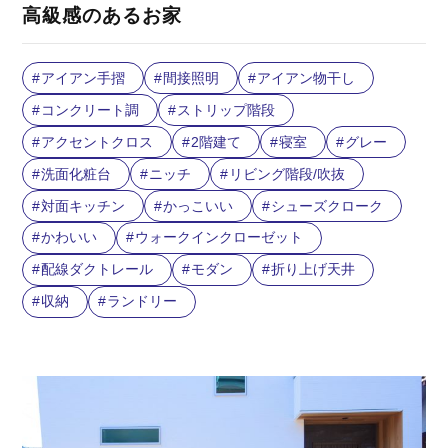
高級感のあるお家
アイアン手摺
間接照明
アイアン物干し
コンクリート調
ストリップ階段
アクセントクロス
2階建て
寝室
グレー
洗面化粧台
ニッチ
リビング階段/吹抜
対面キッチン
かっこいい
シューズクローク
かわいい
ウォークインクローゼット
配線ダクトレール
モダン
折り上げ天井
収納
ランドリー