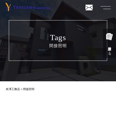
Tags
間接照明
資料請求する
米澤工務店
>
間接照明