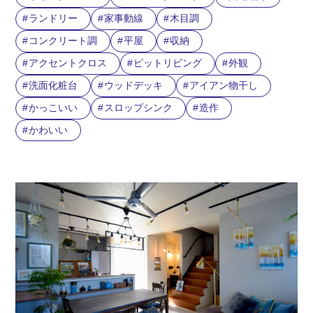
ランドリー
家事動線
木目調
コンクリート調
平屋
収納
アクセントクロス
ピットリビング
外観
洗面化粧台
ウッドデッキ
アイアン物干し
かっこいい
スロップシンク
造作
かわいい