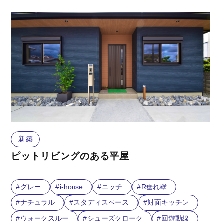
新築
ピットリビングのある平屋
グレー
i-house
ニッチ
R垂れ壁
ナチュラル
スタディスペース
対面キッチン
ウォークスルー
シューズクローク
回遊動線