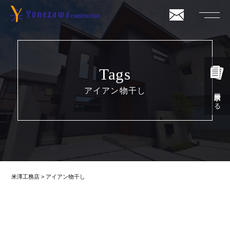
Tags
アイアン物干し
資料請求する
米澤工務店
>
アイアン物干し