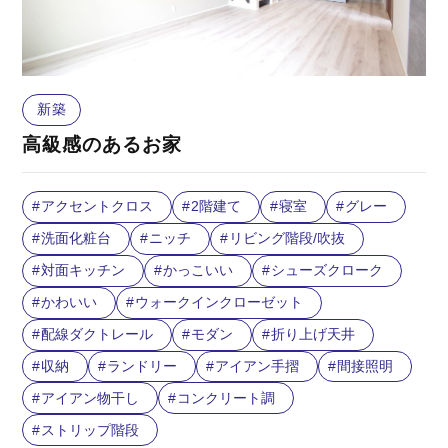
新築
高級感のあるお家
アクセントクロス
2階建て
寝室
グレー
洗面化粧台
ニッチ
リビング階段/吹抜
対面キッチン
かっこいい
シューズクローク
かわいい
ウォークインクローゼット
配線ダクトレール
モダン
折り上げ天井
収納
ランドリー
アイアン手摺
間接照明
アイアン物干し
コンクリート調
ストリップ階段