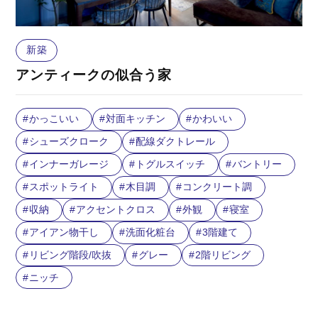
新築
アンティークの似合う家
かっこいい
対面キッチン
かわいい
シューズクローク
配線ダクトレール
インナーガレージ
トグルスイッチ
バントリー
スポットライト
木目調
コンクリート調
収納
アクセントクロス
外観
寝室
アイアン物干し
洗面化粧台
3階建て
リビング階段/吹抜
グレー
2階リビング
ニッチ