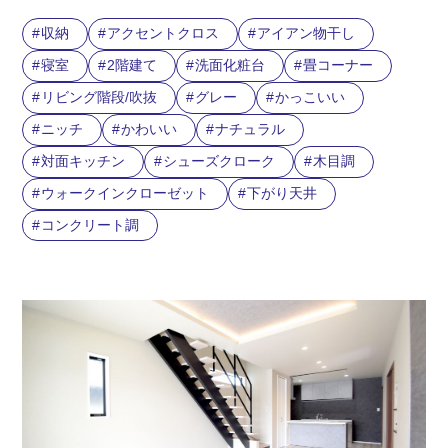
収納
アクセントクロス
アイアン物干し
寝室
2階建て
洗面化粧台
畳コーナー
リビング階段/吹抜
グレー
かっこいい
ニッチ
かわいい
ナチュラル
対面キッチン
シューズクローク
木目調
ウォークインクローゼット
下がり天井
コンクリート調