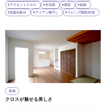
アクセントクロス
木目調
寝室
収納
洗面化粧台
アイアン物干し
リビング階段/吹抜
新築
クロスが魅せる美しさ