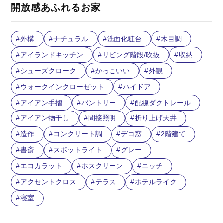
開放感あふれるお家
外構
ナチュラル
洗面化粧台
木目調
アイランドキッチン
リビング階段/吹抜
収納
シューズクローク
かっこいい
外観
ウォークインクローゼット
ハイドア
アイアン手摺
バントリー
配線ダクトレール
アイアン物干し
間接照明
折り上げ天井
造作
コンクリート調
デコ窓
2階建て
書斎
スポットライト
グレー
エコカラット
ホスクリーン
ニッチ
アクセントクロス
テラス
ホテルライク
寝室