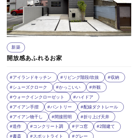
新築
開放感あふれるお家
アイランドキッチン
リビング階段/吹抜
収納
シューズクローク
かっこいい
外観
ウォークインクローゼット
ハイドア
アイアン手摺
バントリー
配線ダクトレール
アイアン物干し
間接照明
折り上げ天井
造作
コンクリート調
デコ窓
2階建て
書斎
スポットライト
グレー