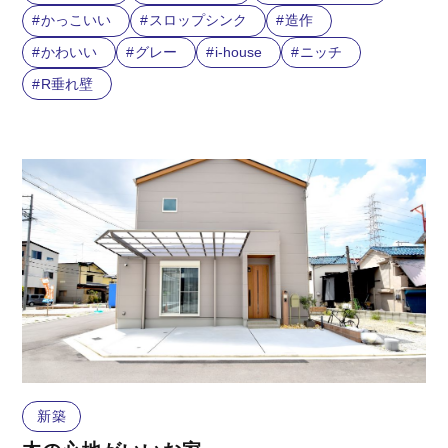
かっこいい
スロップシンク
造作
かわいい
グレー
i-house
ニッチ
R垂れ壁
新築