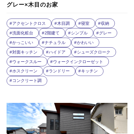
グレー×木目のお家
アクセントクロス
木目調
寝室
収納
洗面化粧台
2階建て
シンプル
グレー
かっこいい
ナチュラル
かわいい
対面キッチン
ハイドア
シューズクローク
ウォークスルー
ウォークインクローゼット
ホスクリーン
ランドリー
キッチン
コンクリート調