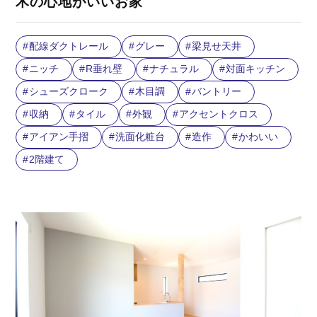
木の心地がいいお家
配線ダクトレール
グレー
梁見せ天井
ニッチ
R垂れ壁
ナチュラル
対面キッチン
シューズクローク
木目調
バントリー
収納
タイル
外観
アクセントクロス
アイアン手摺
洗面化粧台
造作
かわいい
2階建て