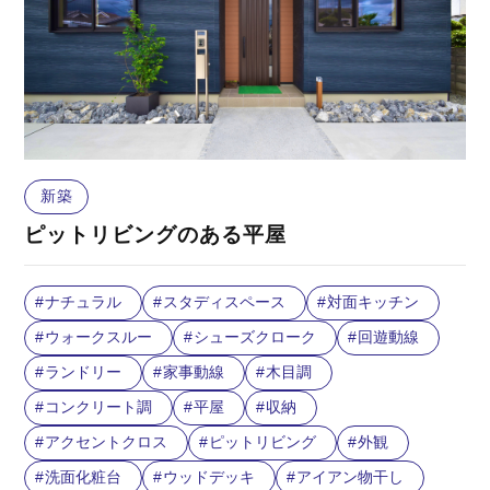
新築
ピットリビングのある平屋
ナチュラル
スタディスペース
対面キッチン
ウォークスルー
シューズクローク
回遊動線
ランドリー
家事動線
木目調
コンクリート調
平屋
収納
アクセントクロス
ピットリビング
外観
洗面化粧台
ウッドデッキ
アイアン物干し