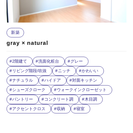
新築
gray × natural
2階建て
洗面化粧台
グレー
リビング階段/吹抜
ニッチ
かわいい
ナチュラル
ハイドア
対面キッチン
シューズクローク
ウォークインクローゼット
バントリー
コンクリート調
木目調
アクセントクロス
収納
寝室