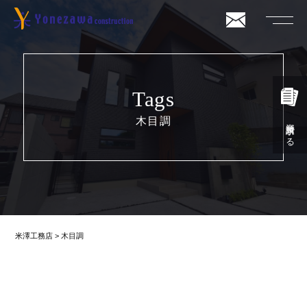
Tags
木目調
資料請求する
米澤工務店
>
木目調