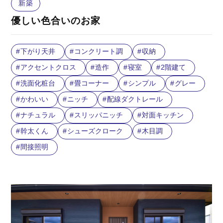
新築
優しい色合いのお家
下がり天井
コンクリート調
収納
アクセントクロス
造作
寝室
2階建て
洗面化粧台
畳コーナー
シンプル
グレー
かわいい
ニッチ
配線ダクトレール
ナチュラル
スリッパニッチ
対面キッチン
幹太くん
シューズクローク
木目調
間接照明