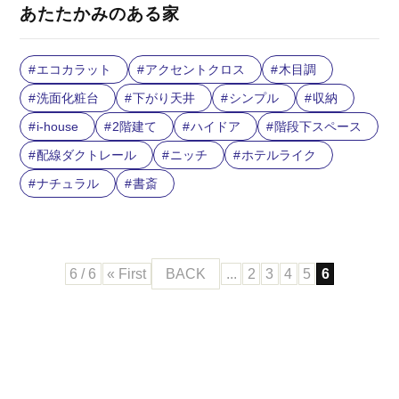
あたたかみのある家
エコカラット
アクセントクロス
木目調
洗面化粧台
下がり天井
シンプル
収納
i-house
2階建て
ハイドア
階段下スペース
配線ダクトレール
ニッチ
ホテルライク
ナチュラル
書斎
6 / 6
« First
BACK
...
2
3
4
5
6