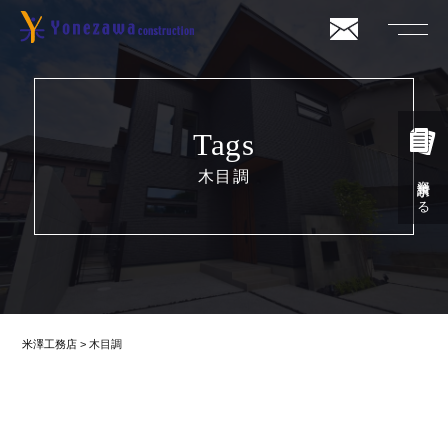
Tags
木目調
資料請求する
米澤工務店
>
木目調