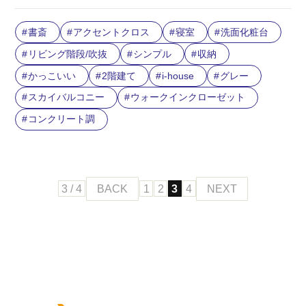
書斎
アクセントクロス
寝室
洗面化粧台
リビング階段/吹抜
シンプル
収納
かっこいい
2階建て
i-house
グレー
スカイバルコニー
ウォークインクローゼット
コンクリート調
3 / 4
BACK
1
2
3
4
NEXT