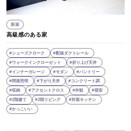
新築
高級感のある家
シューズクローク
配線ダクトレール
ウォークインクローゼット
折り上げ天井
インナーガレージ
モダン
バントリー
間接照明
下がり天井
コンクリート調
収納
アクセントクロス
外観
寝室
2階建て
2階リビング
対面キッチン
かっこいい