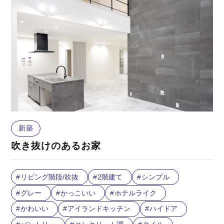
新築
吹き抜けのあるお家
リビング階段/吹抜
2階建て
シンプル
グレー
かっこいい
ホテルライク
かわいい
アイランドキッチン
ハイドア