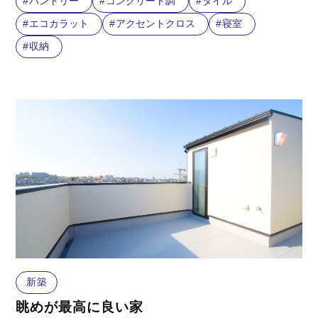
バントリー
コンクリート調
タイル
エコカラット
アクセントクロス
寝室
収納
新築
眺めが最高に良い家