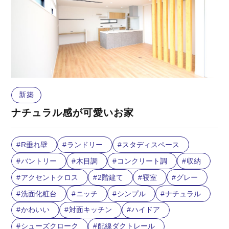
新築
ナチュラル感が可愛いお家
R垂れ壁
ランドリー
スタディスペース
バントリー
木目調
コンクリート調
収納
アクセントクロス
2階建て
寝室
グレー
洗面化粧台
ニッチ
シンプル
ナチュラル
かわいい
対面キッチン
ハイドア
シューズクローク
配線ダクトレール