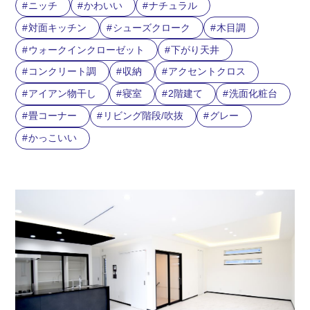
ニッチ
かわいい
ナチュラル
対面キッチン
シューズクローク
木目調
ウォークインクローゼット
下がり天井
コンクリート調
収納
アクセントクロス
アイアン物干し
寝室
2階建て
洗面化粧台
畳コーナー
リビング階段/吹抜
グレー
かっこいい