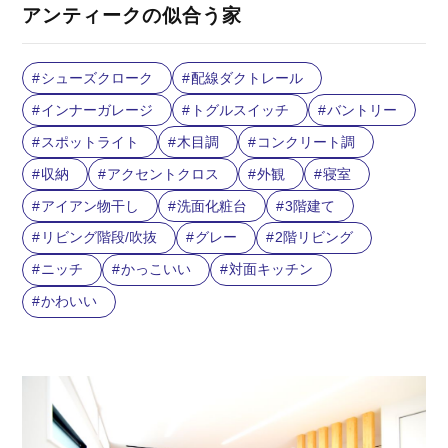
アンティークの似合う家
シューズクローク
配線ダクトレール
インナーガレージ
トグルスイッチ
バントリー
スポットライト
木目調
コンクリート調
収納
アクセントクロス
外観
寝室
アイアン物干し
洗面化粧台
3階建て
リビング階段/吹抜
グレー
2階リビング
ニッチ
かっこいい
対面キッチン
かわいい