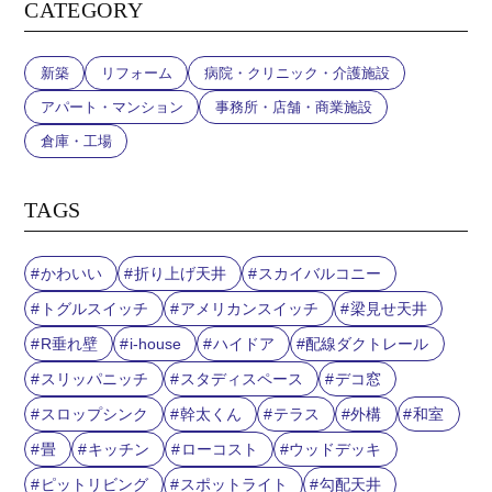
CATEGORY
新築
リフォーム
病院・クリニック・介護施設
アパート・マンション
事務所・店舗・商業施設
倉庫・工場
TAGS
かわいい
折り上げ天井
スカイバルコニー
トグルスイッチ
アメリカンスイッチ
梁見せ天井
R垂れ壁
i-house
ハイドア
配線ダクトレール
スリッパニッチ
スタディスペース
デコ窓
スロップシンク
幹太くん
テラス
外構
和室
畳
キッチン
ローコスト
ウッドデッキ
ピットリビング
スポットライト
勾配天井