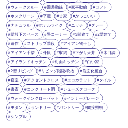
ウォークスルー
回遊動線
家事動線
ロフト
ホスクリーン
平屋
古家
かっこいい
ナチュラル
ホテルライク
ニッチ
グレー
階段下スペース
畳コーナー
3階建て
2階建て
造作
ストリップ階段
アイアン物干し
アイアン手摺
外観
収納
下がり天井
木目調
アイランドキッチン
対面キッチン
白い家
2階リビング
リビング階段/吹抜
洗面化粧台
寝室
アクセントクロス
エコカラット
タイル
書斎
コンクリート調
シューズクローク
ウォークインクローゼット
インナーガレージ
モダン
ランドリー
バントリー
間接照明
シンプル