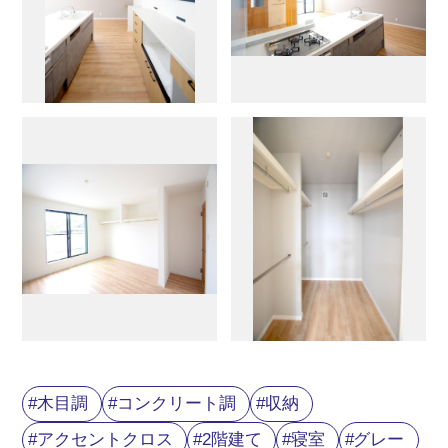
木目調
コンクリート調
収納
アクセントクロス
2階建て
寝室
グレー