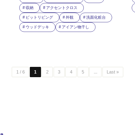
収納
アクセントクロス
ピットリビング
外観
洗面化粧台
ウッドデッキ
アイアン物干し
1 / 6
1
2
3
4
5
...
Last »