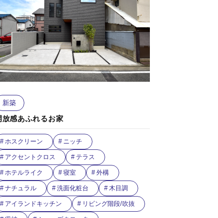
新築
開放感あふれるお家
ホスクリーン
ニッチ
アクセントクロス
テラス
ホテルライク
寝室
外構
ナチュラル
洗面化粧台
木目調
アイランドキッチン
リビング階段/吹抜