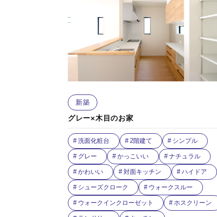
新築
グレー×木目のお家
洗面化粧台
2階建て
シンプル
グレー
かっこいい
ナチュラル
かわいい
対面キッチン
ハイドア
シューズクローク
ウォークスルー
ウォークインクローゼット
ホスクリーン