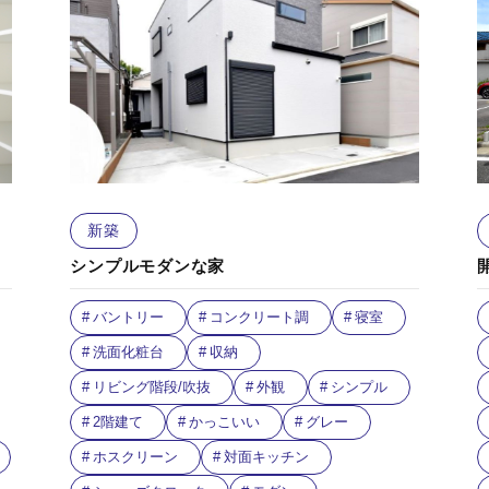
新築
シンプルモダンな家
バントリー
コンクリート調
寝室
洗面化粧台
収納
リビング階段/吹抜
外観
シンプル
2階建て
かっこいい
グレー
ホスクリーン
対面キッチン