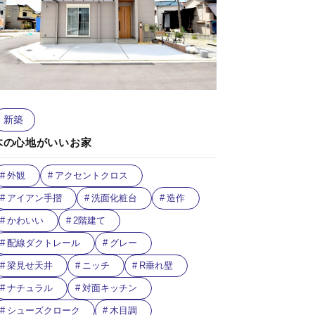
新築
木の心地がいいお家
外観
アクセントクロス
アイアン手摺
洗面化粧台
造作
かわいい
2階建て
配線ダクトレール
グレー
梁見せ天井
ニッチ
R垂れ壁
ナチュラル
対面キッチン
シューズクローク
木目調