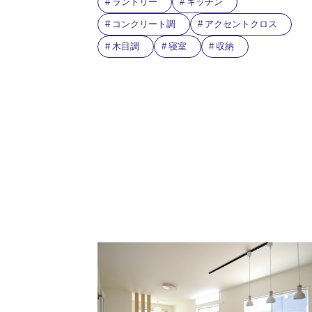
ランドリー
キッチン
コンクリート調
アクセントクロス
木目調
寝室
収納