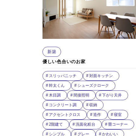
新築
優しい色合いのお家
スリッパニッチ
対面キッチン
幹太くん
シューズクローク
木目調
間接照明
下がり天井
コンクリート調
収納
アクセントクロス
造作
寝室
2階建て
洗面化粧台
畳コーナー
シンプル
グレー
かわいい