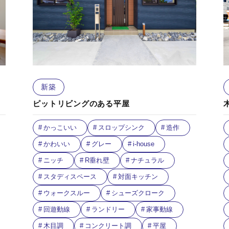
新築
ピットリビングのある平屋
かっこいい
スロップシンク
造作
かわいい
グレー
i-house
ニッチ
R垂れ壁
ナチュラル
スタディスペース
対面キッチン
ウォークスルー
シューズクローク
回遊動線
ランドリー
家事動線
木目調
コンクリート調
平屋