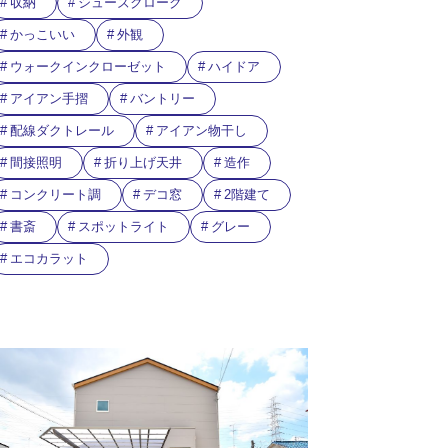
収納
シューズクローク
かっこいい
外観
ウォークインクローゼット
ハイドア
アイアン手摺
バントリー
配線ダクトレール
アイアン物干し
間接照明
折り上げ天井
造作
コンクリート調
デコ窓
2階建て
書斎
スポットライト
グレー
エコカラット