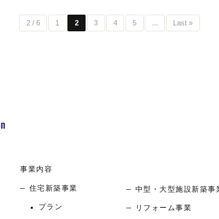
2 / 6
1
2
3
4
5
...
Last »
事業内容
住宅新築事業
中型・大型施設新築事
プラン
リフォーム事業