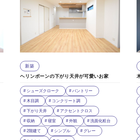
新築
ヘリンボーンの下がり天井が可愛いお家
シューズクローク
バントリー
木目調
コンクリート調
下がり天井
アクセントクロス
収納
寝室
外観
洗面化粧台
2階建て
シンプル
グレー