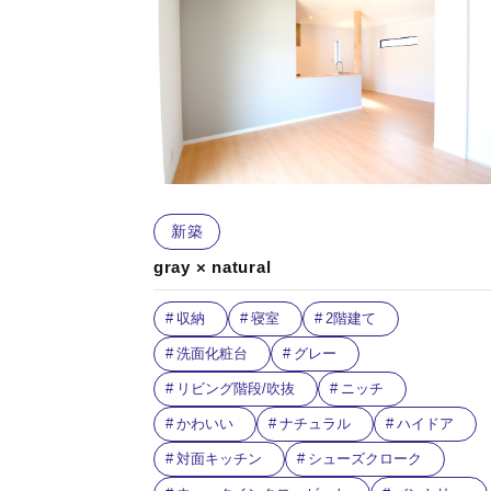
新築
gray × natural
収納
寝室
2階建て
洗面化粧台
グレー
リビング階段/吹抜
ニッチ
かわいい
ナチュラル
ハイドア
対面キッチン
シューズクローク