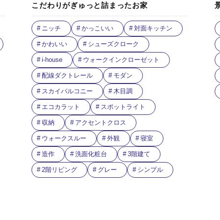
こだわりがぎゅっと詰まったお家
ニッチ
かっこいい
対面キッチン
かわいい
シューズクローク
i-house
ウォークインクローゼット
配線ダクトレール
モダン
スカイバルコニー
木目調
エコカラット
スポットライト
収納
アクセントクロス
ウォークスルー
外観
寝室
造作
洗面化粧台
3階建て
2階リビング
グレー
シンプル