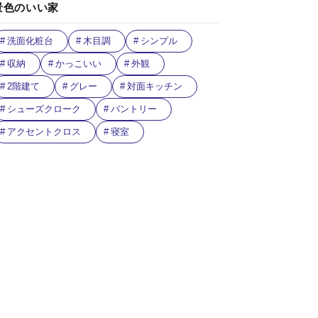
景色のいい家
洗面化粧台
木目調
シンプル
収納
かっこいい
外観
2階建て
グレー
対面キッチン
シューズクローク
バントリー
アクセントクロス
寝室