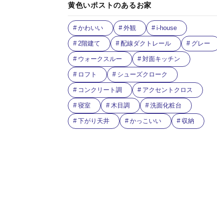
黄色いポストのあるお家
かわいい
外観
i-house
2階建て
配線ダクトレール
グレー
ウォークスルー
対面キッチン
ロフト
シューズクローク
コンクリート調
アクセントクロス
寝室
木目調
洗面化粧台
下がり天井
かっこいい
収納