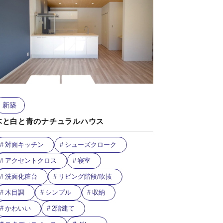
新築
木と白と青のナチュラルハウス
対面キッチン
シューズクローク
アクセントクロス
寝室
洗面化粧台
リビング階段/吹抜
木目調
シンプル
収納
かわいい
2階建て