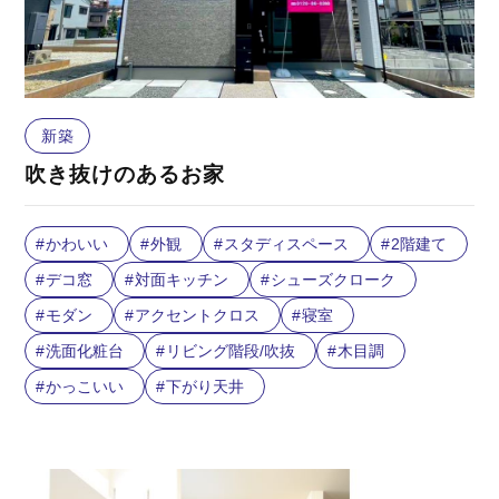
新築
吹き抜けのあるお家
かわいい
外観
スタディスペース
2階建て
デコ窓
対面キッチン
シューズクローク
モダン
アクセントクロス
寝室
洗面化粧台
リビング階段/吹抜
木目調
かっこいい
下がり天井