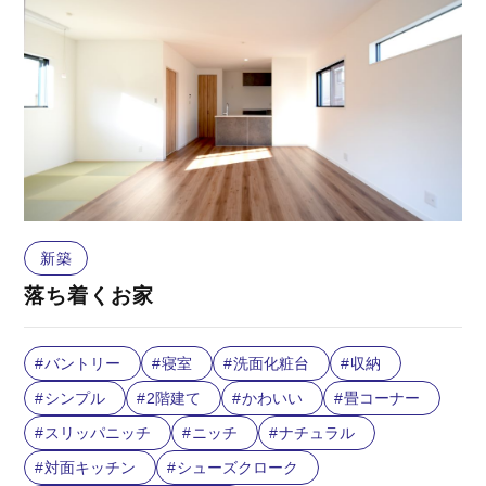
新築
落ち着くお家
バントリー
寝室
洗面化粧台
収納
シンプル
2階建て
かわいい
畳コーナー
スリッパニッチ
ニッチ
ナチュラル
対面キッチン
シューズクローク