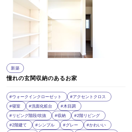
新築
憧れの玄関収納のあるお家
ウォークインクローゼット
アクセントクロス
寝室
洗面化粧台
木目調
リビング階段/吹抜
収納
2階リビング
2階建て
シンプル
グレー
かわいい