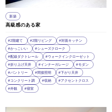
新築
高級感のある家
2階建て
2階リビング
対面キッチン
かっこいい
シューズクローク
配線ダクトレール
ウォークインクローゼット
折り上げ天井
インナーガレージ
モダン
バントリー
間接照明
下がり天井
コンクリート調
収納
アクセントクロス
外観
寝室