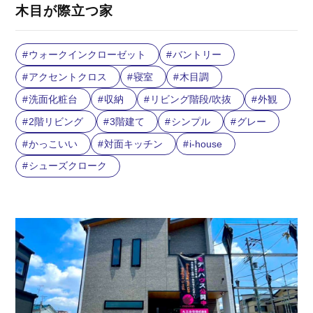
木目が際立つ家
ウォークインクローゼット
バントリー
アクセントクロス
寝室
木目調
洗面化粧台
収納
リビング階段/吹抜
外観
2階リビング
3階建て
シンプル
グレー
かっこいい
対面キッチン
i-house
シューズクローク