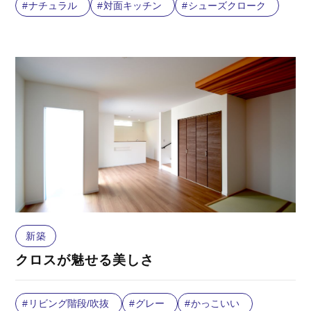
ナチュラル
対面キッチン
シューズクローク
新築
クロスが魅せる美しさ
リビング階段/吹抜
グレー
かっこいい