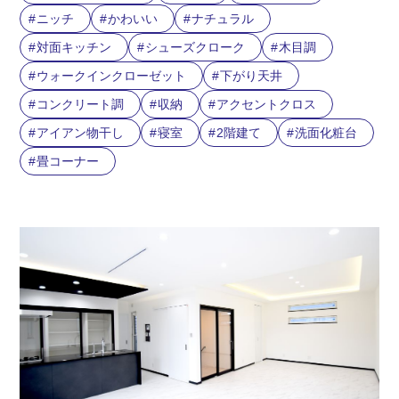
ニッチ
かわいい
ナチュラル
対面キッチン
シューズクローク
木目調
ウォークインクローゼット
下がり天井
コンクリート調
収納
アクセントクロス
アイアン物干し
寝室
2階建て
洗面化粧台
畳コーナー