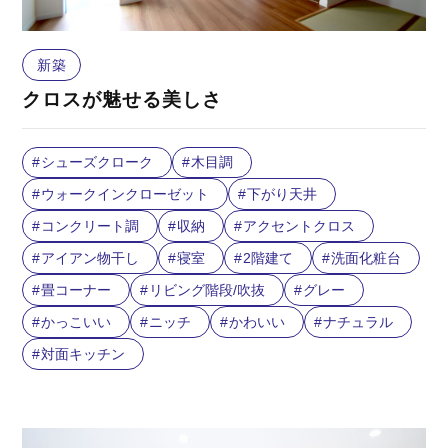
新築
クロスが魅せる美しさ
シューズクローク
木目調
ウォークインクローゼット
下がり天井
コンクリート調
収納
アクセントクロス
アイアン物干し
寝室
2階建て
洗面化粧台
畳コーナー
リビング階段/吹抜
グレー
かっこいい
ニッチ
かわいい
ナチュラル
対面キッチン