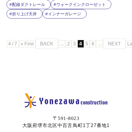
配線ダクトレール
ウォークインクローゼット
折り上げ天井
インナーガレージ
4 / 7
« First
BACK
...
2
3
4
5
6
...
NEXT
La
〒591-8023
大阪府堺市北区中百舌鳥町1丁27番地1