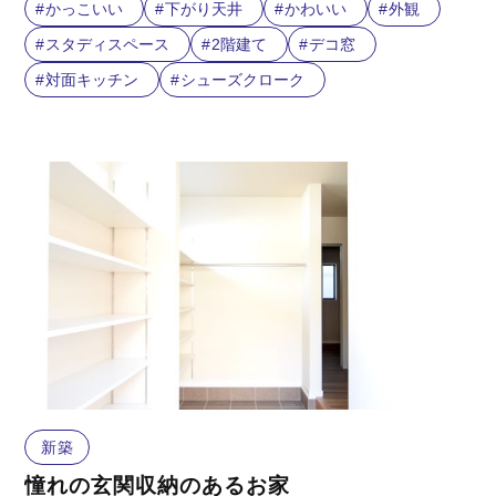
かっこいい
下がり天井
かわいい
外観
スタディスペース
2階建て
デコ窓
対面キッチン
シューズクローク
新築
憧れの玄関収納のあるお家