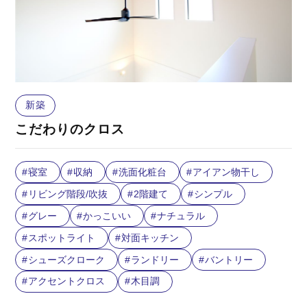
新築
こだわりのクロス
寝室
収納
洗面化粧台
アイアン物干し
リビング階段/吹抜
2階建て
シンプル
グレー
かっこいい
ナチュラル
スポットライト
対面キッチン
シューズクローク
ランドリー
バントリー
アクセントクロス
木目調