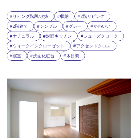
リビング階段/吹抜
収納
2階リビング
2階建て
シンプル
グレー
かわいい
ナチュラル
対面キッチン
シューズクローク
ウォークインクローゼット
アクセントクロス
寝室
洗面化粧台
木目調