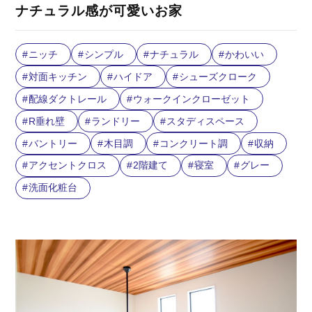
ナチュラル感が可愛いお家
ニッチ
シンプル
ナチュラル
かわいい
対面キッチン
ハイドア
シューズクローク
配線ダクトレール
ウォークインクローゼット
R垂れ壁
ランドリー
スタディスペース
バントリー
木目調
コンクリート調
収納
アクセントクロス
2階建て
寝室
グレー
洗面化粧台