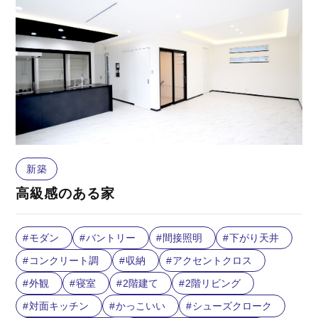
新築
高級感のある家
モダン
バントリー
間接照明
下がり天井
コンクリート調
収納
アクセントクロス
外観
寝室
2階建て
2階リビング
対面キッチン
かっこいい
シューズクローク