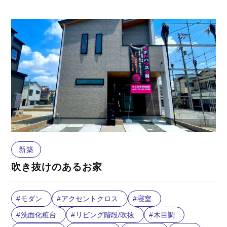
新築
吹き抜けのあるお家
モダン
アクセントクロス
寝室
洗面化粧台
リビング階段/吹抜
木目調