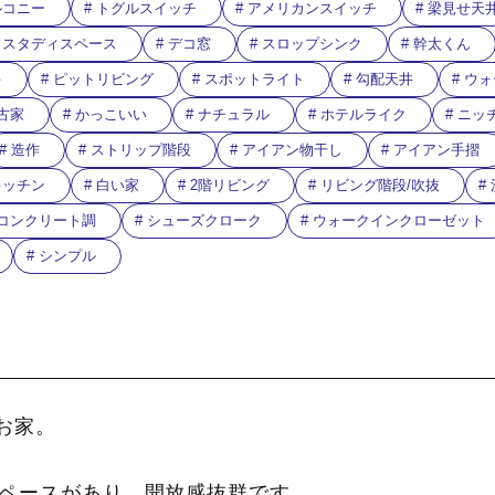
ルコニー
トグルスイッチ
アメリカンスイッチ
梁見せ天
スタディスペース
デコ窓
スロップシンク
幹太くん
キ
ピットリビング
スポットライト
勾配天井
ウォ
古家
かっこいい
ナチュラル
ホテルライク
ニッ
造作
ストリップ階段
アイアン物干し
アイアン手摺
キッチン
白い家
2階リビング
リビング階段/吹抜
コンクリート調
シューズクローク
ウォークインクローゼット
シンプル
お家。
スペースがあり、開放感抜群です。