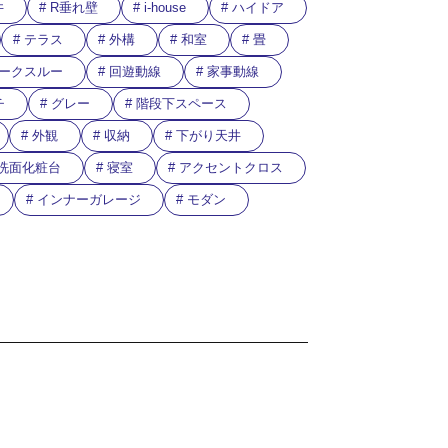
井
R垂れ壁
i-house
ハイドア
テラス
外構
和室
畳
ークスルー
回遊動線
家事動線
チ
グレー
階段下スペース
外観
収納
下がり天井
洗面化粧台
寝室
アクセントクロス
インナーガレージ
モダン