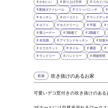
かわいい
折り上げ天井
スカイバ
配線ダクトレール
スリッパニッチ
キッチン
ローコスト
ウッドデッ
ロフト
ホスクリーン
平屋
畳コーナー
3階建て
2階建て
木目調
アイランドキッチン
対面
エコカラット
タイル
書斎
ランドリー
バントリー
間接照明
吹き抜けのあるお家
新築
可愛いデコ窓付きの吹き抜けのある
2Fホールには自然光溢れるワーク