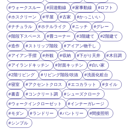
ウォークスルー
回遊動線
家事動線
ロフト
ホスクリーン
平屋
古家
かっこいい
ナチュラル
ホテルライク
ニッチ
グレー
階段下スペース
畳コーナー
3階建て
2階建て
造作
ストリップ階段
アイアン物干し
アイアン手摺
外観
収納
下がり天井
木目調
アイランドキッチン
対面キッチン
白い家
2階リビング
リビング階段/吹抜
洗面化粧台
寝室
アクセントクロス
エコカラット
タイル
書斎
コンクリート調
シューズクローク
ウォークインクローゼット
インナーガレージ
モダン
ランドリー
バントリー
間接照明
シンプル