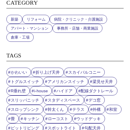
CATEGORY
新築
リフォーム
病院・クリニック・介護施設
アパート・マンション
事務所・店舗・商業施設
倉庫・工場
TAGS
かわいい
折り上げ天井
スカイバルコニー
トグルスイッチ
アメリカンスイッチ
梁見せ天井
R垂れ壁
i-house
ハイドア
配線ダクトレール
スリッパニッチ
スタディスペース
デコ窓
スロップシンク
幹太くん
テラス
外構
和室
畳
キッチン
ローコスト
ウッドデッキ
ピットリビング
スポットライト
勾配天井