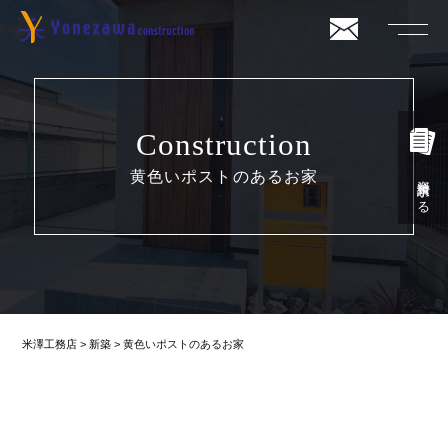
Construction
黄色いポストのあるお家
資料請求する
米澤工務店
>
新築
>
黄色いポストのあるお家